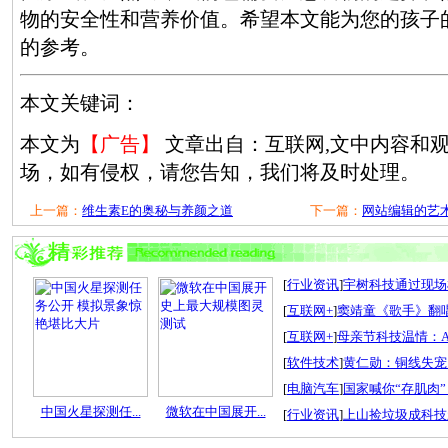
物的安全性和营养价值。希望本文能为您的孩子
的参考。
本文关键词：
本文为
【广告】
文章出自：互联网,文中内容和
场，如有侵权，请您告知，我们将及时处理。
上一篇：
维生素E的奥秘与养颜之道
下一篇：
网站编辑的艺术
[
行业资讯
]
宇树科技通过现场检
[
互联网+
]
窦靖童《歌手》翻唱
[
互联网+
]
母亲节科技温情：A
[
软件技术
]
黄仁勋：铜线失宠
[
电脑汽车
]
国家喊你“存肌肉”
中国火星探测任...
微软在中国展开...
[
行业资讯
]
上山捡垃圾成科技