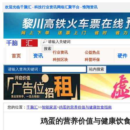
欢迎光临千脑汇 - 科技行业资讯网络汇聚平台 - 惟翔资讯
行业资讯
公益热点
资讯
硬件
首页
科技区块
科普环保
请输入查询关键词：
您的位置：
千脑汇
>>
智能家居
>
鸡蛋的营养价值与健康饮食指南
鸡蛋的营养价值与健康饮