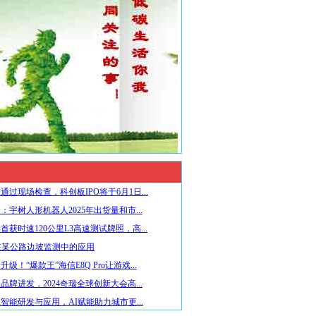
通过现场检查，科创板IPO将于6月1日...
：宇树人形机器人2025年出货量和市...
首获时速120公里L3高速测试牌照，高...
在某公路边坡监测中的应用
级！“爆款王”海信E8Q Pro让游戏...
品牌进发，2024奇瑞全球创新大会高...
智能研发与应用，AI赋能助力城市更...