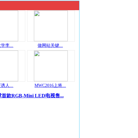
学李...
做网站关键...
诱人...
MWC2016上将...
首款RGB-Mini LED电视售...